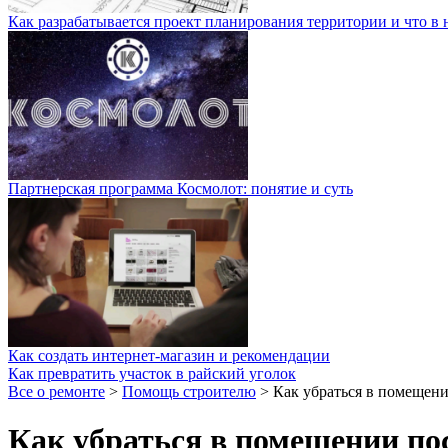
Как разрабатывается проект планирования территории и что в 
Партнерская программа Космолот: понятие и суть
Как создать интернет-магазин и рекомендации
Как превратить участок в райский уголок
Все о ремонте
>
Помощь строителю
>
Как убраться в помещени
Как убраться в помещении по