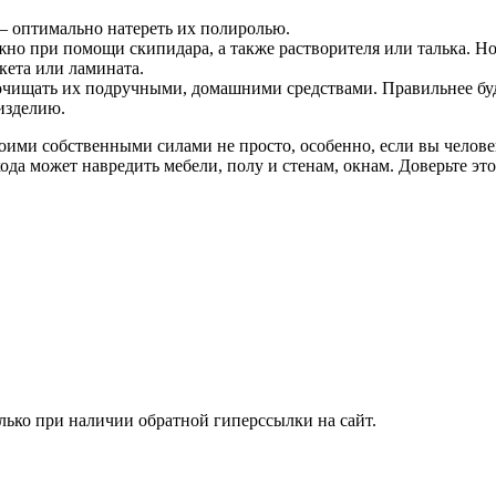
 – оптимально натереть их полиролью.
но при помощи скипидара, а также растворителя или талька. Но 
кета или ламината.
чищать их подручными, домашними средствами. Правильнее буде
 изделию.
оими собственными силами не просто, особенно, если вы человек
хода может навредить мебели, полу и стенам, окнам. Доверьте э
лько при наличии обратной гиперссылки на сайт.