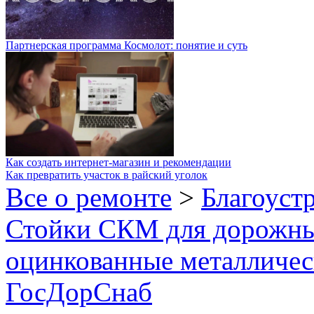
Партнерская программа Космолот: понятие и суть
Как создать интернет-магазин и рекомендации
Как превратить участок в райский уголок
Все о ремонте
>
Благоуст
Стойки СКМ для дорожных
оцинкованные металлическ
ГосДорСнаб