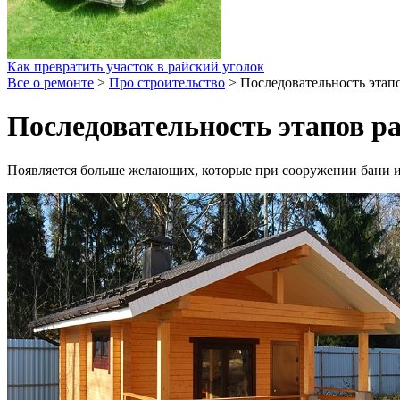
Как превратить участок в райский уголок
Все о ремонте
>
Про строительство
>
Последовательность этапо
Последовательность этапов ра
Появляется больше желающих, которые при сооружении бани и