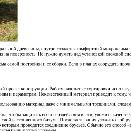
ральной древесины, внутри создается комфортный микроклимат 
я на поверхность. Не нужно думать над установкой сложной сис
схема самой постройки и ее сборки. Если в планах соорудить п
й проект конструкции. Работу начинать с сортировки используе
ям и параметрам. Некачественный материал приводит к тому, чт
использованию материал даже с минимальными трещинами, след
ина, чтобы защитить его от воздействия влаги, уложить качеств
слой растопленного битума. После застывания уложить слой ру
о которым проводится соединение брусьев. Обычно это способ «
брусья были плотно уложены.