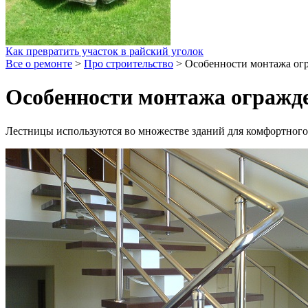
Как превратить участок в райский уголок
Все о ремонте
>
Про строительство
>
Особенности монтажа ог
Особенности монтажа огражд
Лестницы используются во множестве зданий для комфортного 