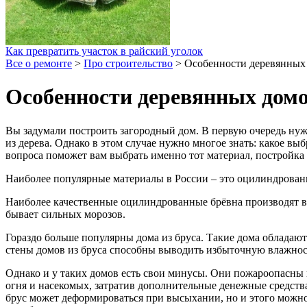
Как превратить участок в райский уголок
Все о ремонте
>
Про строительство
>
Особенности деревянных
Особенности деревянных домо
Вы задумали построить загородный дом. В первую очередь нужн
из дерева. Однако в этом случае нужно многое знать: какое в
вопроса поможет вам выбрать именно тот материал, постройка 
Наиболее популярные материалы в России – это оцилиндрованн
Наиболее качественные оцилиндрованные брёвна производят в 
бывает сильных морозов.
Гораздо больше популярны дома из бруса. Такие дома обладают
стены домов из бруса способны выводить избыточную влажность,
Однако и у таких домов есть свои минусы. Они пожароопасны
огня и насекомых, затратив дополнительные денежные средства
брус может деформироваться при высыхании, но и этого можно