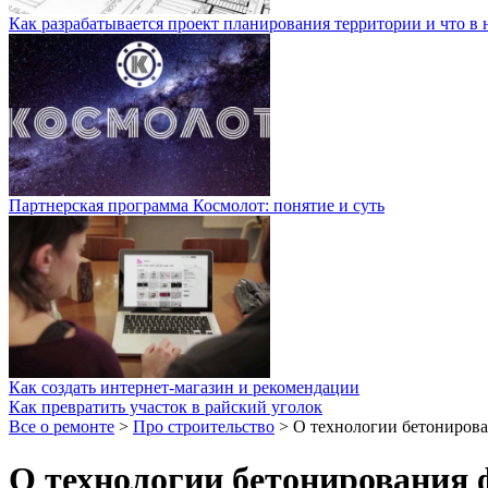
Как разрабатывается проект планирования территории и что в 
Партнерская программа Космолот: понятие и суть
Как создать интернет-магазин и рекомендации
Как превратить участок в райский уголок
Все о ремонте
>
Про строительство
>
О технологии бетонирова
О технологии бетонирования 