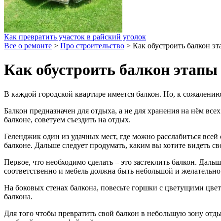
Как превратить участок в райский уголок
Все о ремонте
>
Про строительство
>
Как обустроить балкон эт
Как обустроить балкон этапы 
В каждой городской квартире имеется балкон. Но, к сожалению
Балкон предназначен для отдыха, а не для хранения на нём все
балконе, советуем съездить на отдых.
Геленджик один из удачных мест, где можно расслабиться всей 
балконе. Дальше следует продумать, каким вы хотите видеть св
Первое, что необходимо сделать – это застеклить балкон. Даль
соответственно и мебель должна быть небольшой и желательн
На боковых стенах балкона, повесьте горшки с цветущими цве
балкона.
Для того чтобы превратить свой балкон в небольшую зону отды