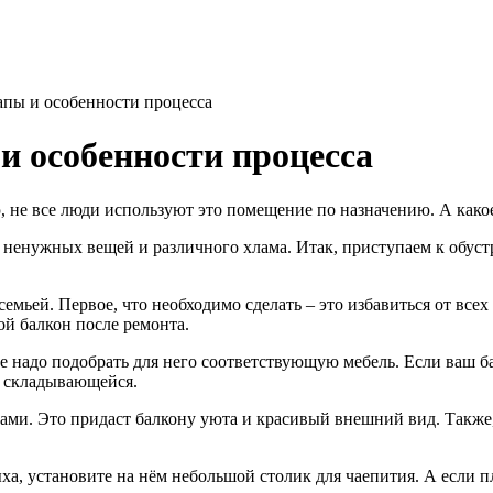
апы и особенности процесса
и особенности процесса
, не все люди используют это помещение по назначению.
А како
х ненужных вещей и различного хлама. Итак, приступаем к обуст
семьей. Первое, что необходимо сделать – это избавиться от вс
ой балкон после ремонта.
ше надо подобрать для него соответствующую мебель. Если ваш б
о складывающейся.
тами. Это придаст балкону уюта и красивый внешний вид. Также
ха, установите на нём небольшой столик для чаепития. А если п