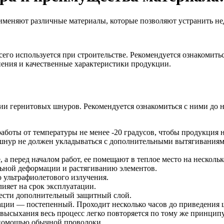
именяют различные материалы, которые позволяют устранить не
его используется при строительстве. Рекомендуется ознакомить
нения и качественные характеристики продукции.
 гернитовых шнуров. Рекомендуется ознакомиться с ними до на
аботы от температуры не менее -20 градусов, чтобы продукция 
 шнур не должен укладываться с дополнительными вытягиваниями
 перед началом работ, ее помещают в теплое место на нескольк
ьной деформации и растягиванию элементов.
 ультрафиолетового излучения.
ияет на срок эксплуатации.
нести дополнительный защитный слой.
ации — постепенный. Проходит несколько часов до приведения ш
высыхания весь процесс легко повторяется по тому же принципу
 помощью обычной проволоки.