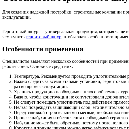
Для создания надежной постройки, строительные компании пр
эксплуатации.
Гернитовый шнур — универсальная продукция, которая чаще вс
чем купить
гернитовый шнур
, чтобы знать особенности приме
Особенности применения
Специалисты выделяют несколько особенностей при применении
работы с ней. Основные среди них:
Температура. Рекомендуется проводить уплотнительные р
Важно следить за всеми этапами установки, гернитовый
раз во время эксплуатации.
Хранить продукцию необходимо в плюсовой температуре, а
Важно, чтобы конструкции не сопутствовали дополнител
Не следует помещать уплотнитель под действием прямого
Нельзя повреждать защищающий слой, это значительно вл
Перед заливкой строительными смесями, необходимо на
Процесс набухания и обеспечения необходимой герметиз
Набухание может быть обратимо, поэтому после полного 
Короткие и тонкие шнуры можно легко зафиксировать с