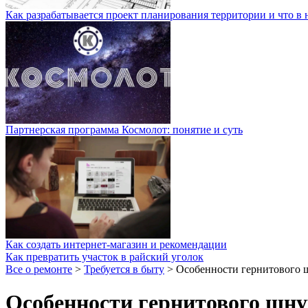
Как разрабатывается проект планирования территории и что в 
Партнерская программа Космолот: понятие и суть
Как создать интернет-магазин и рекомендации
Как превратить участок в райский уголок
Все о ремонте
>
Требуется в быту
>
Особенности гернитового 
Особенности гернитового шну