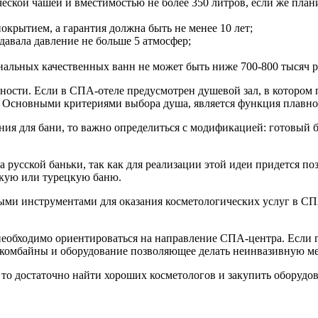
еской чашей и вместимостью не более 350 литров, если же плани
крытием, а гарантия должна быть не менее 10 лет;
давала давление не больше 5 атмосфер;
нальных качественных ванн не может быть ниже 700-800 тысяч р
дности. Если в СПА-отеле предусмотрен душевой зал, в котором
 Основными критериями выбора душа, является функция плавног
ия для бани, то важно определиться с модификацией: готовый 
а русской баньки, так как для реализации этой идеи придется п
кую или турецкую баню.
ыми инструментами для оказания косметологических услуг в СПА
обходимо ориентироваться на направление СПА-центра. Если гл
, комбайны и оборудование позволяющее делать неинвазивную м
то достаточно найти хороших косметологов и закупить оборудов