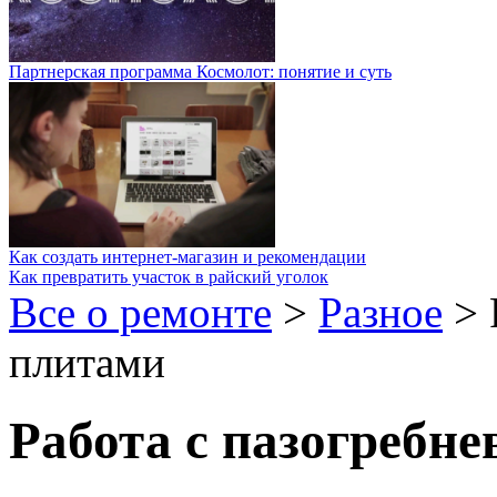
Партнерская программа Космолот: понятие и суть
Как создать интернет-магазин и рекомендации
Как превратить участок в райский уголок
Все о ремонте
>
Разное
>
плитами
Работа с пазогребн