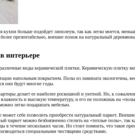
я кухни больше подойдет линолеум, так как легко моется, меньш
более презентабельно, внешне похож на натуральный деревянный
в интерьере
азличные виды керамической плитки. Керамическую плитку можн
тации напольным покрытием. Полы из ламината экологичны, вес
ся они будут многие годы.
вартиры делает ее наиболее роскошной и уютной. Но, к сожален
влажность и высокую температуру, и его не положишь на «полы
 можно легко поцарапать мебелью.
 может себе позволить приобрести натуральный паркет. Внешний
й паркет можно безбоязненно стелить на «теплые полы», так ка
 в течение нескольких часов. Но стоит помнить, что такое пре
роизводиться специальными чистящими средствами.