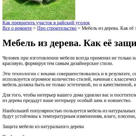
Как превратить участок в райский уголок
Все о ремонте
>
Про строительство
>
Мебель из дерева. Как её
Мебель из дерева. Как её защ
Человек при изготовлении мебели всегда применял не только н
красивую, формируя тем самым дизайнерские стили.
Эти технологии с веками совершенствовались и в результате, 
используется огромное количество стилей, начиная с классичес
мебель должна быть не только эстетичной, но и качественной, 
Для того, чтобы интерьер вашего дома удивлял вас и посетите
из дерева предадут ваше интерьеру особый шик и новшество.
Наибольшей популярностью пользуется мебель из натуральных м
будут устойчивы к температурным изменениям, влаге, плесени,
Защита мебели из натурального дерева