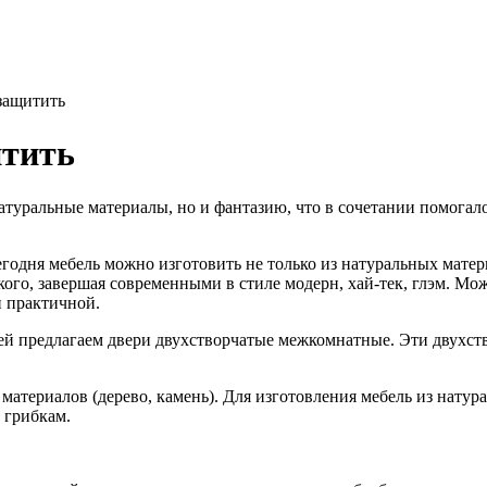
 защитить
итить
атуральные материалы, но и фантазию, что в сочетании помогал
сегодня мебель можно изготовить не только из натуральных мате
кого, завершая современными в стиле модерн, хай-тек, глэм. Мож
и практичной.
лей предлагаем двери двухстворчатые межкомнатные. Эти двухст
атериалов (дерево, камень). Для изготовления мебель из натур
 грибкам.