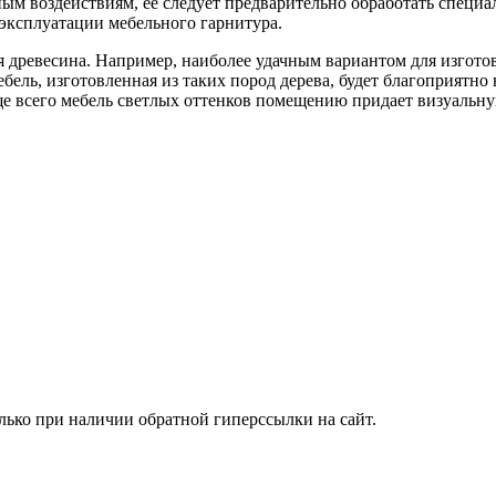
вным воздействиям, ее следует предварительно обработать спец
 эксплуатации мебельного гарнитура.
я древесина. Например, наиболее удачным вариантом для изготовле
ель, изготовленная из таких пород дерева, будет благоприятно 
аще всего мебель светлых оттенков помещению придает визуальну
лько при наличии обратной гиперссылки на сайт.