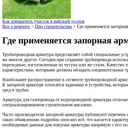
Как превратить участок в райский уголок
Все о ремонте
>
Про строительство
>
Где применяется запорная
Где применяется запорная ар
Трубопроводная арматура представляет собой специальные устр
же многое другое.
Сегодня при создании трубопровода использ
переходные, изготовленные из чугуна или же стали. Качество 
характеристики, которыми должны обладать соединительные т
Наибольшее распространение в сегменте трубопроводной армат
К запорной арматуре относятся задвижки и устройства, котор
сред в трубах.
Арматура для газопровода от водопроводной арматуры отличае
специализированном строительном магазине.
Часто производители запорной арматуры публикуют перечень с
таких объявлениях подробно описано всё, что касается характе
необходимые данные для покупки арматуры напрямую с его скл